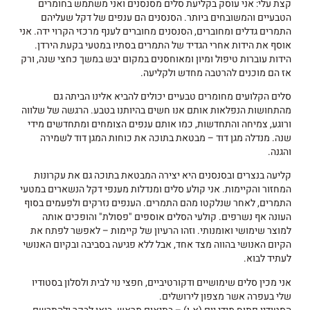
קצת עלי: אני עוסק בקליעת סלים מסנסנים ואני משתמש בחומרים
הטבעיים והמשובחים ביותר. הסנסנים הם ענפים של דקל שעליהם
התמרים גדלים ומחוברים, הסנסנים מחוברים לענף מרכזי הקרוי ידה. אני
אוסף את הידות אחרי הגדיד של התמרים בסתיו במטעי בקעת הירדן.
הידות עוברות טיפול ומיון ומאוחסנים במקום יבש במשך כחצי שנה, ורק
אז הם מוכנים להרטבה מחדש ולקליעה.
סלים הקלועים מחומרים טבעיים יכולים להביא אלינו הביתה גם
מהתחושות הנפלאות אותם אנו חשים בהיותנו בטבע. הרגשה של שלווה
ורוגע, צמיחה והתחדשות, כמו אותם ענפים הצומחים ומתחדשים מידי
שנה. מנדלה מגן דוד – מבטאת בתוכה את כוחות המגן דוד לשמירה
והגנה.
קליעה בנצרים ובסנסנים היא יצירה המבטאת בתוכה גם את עקרונות
המחזור והקיימות. אני קולע סלים ומנדלות מענפי דקל הנשארים במטעי
התמרים, לאחר שנלקטו מהם התמרים. הענפים נזרקים ולפעמים בסוף
העונה אף נשרפים. קולעי הסלים אוספים "פסולת" והופכים אותה
למוצר שימושי ואומנותי. וזהו הרעיון של קיימות – לאפשר לפתח את
הקיום האנושי בהווה מצד אחד, אבל ללא פגיעה בסביבה ובקיום האנושי
לעתיד לבוא.
אני מכין סלים שימושיים ודקורטיביים, חפצי נוי לבית ולסלון בסטודיו
שלי בעפרה אשר מצפון לירושלים.