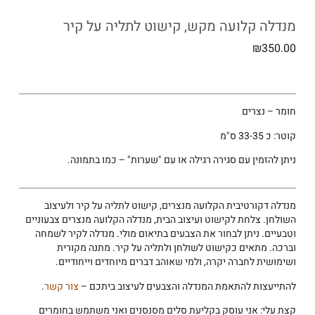
מנדלה קלועה מקש, קישוט לתליה על קיר
₪
350.00
חומר – נצרים
קוטר: כ 33-35 ס"מ
ניתן להזמין עם סגירה רגילה או עם "שערות" – כמו בתמונה.
מנדלה דקורטיבית הקלועה מנצרים, קישוט לתליה על קיר ולעיצוב
השולחן. צלחת לקישוט ועיצוב הבית, מנדלה הקלועה מנצרים צבעוניים
וטבעיים. ניתן לבחור את הצבעים בתיאום מולי. מנדלה לקיר לשמחה
וברכה. מתאים כקישוט לשולחן ולתליה על קיר. מתנה מקורית
ושימושית לחברה יקרה, ולמי שאוהב דברים מיוחדים וייחודיים.
להתייעצות להתאמת המנדלה והצבעים לעיצוב ביתכם –
צור קשר
.
קצת עלי: אני עוסק בקליעת סלים מסנסנים ואני משתמש בחומרים