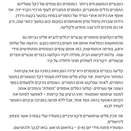
הטבעיים והמשובחים ביותר. הסנסנים הם ענפים של דקל שעליהם
התמרים גדלים ומחוברים, הסנסנים מחוברים לענף מרכזי הקרוי ידה. אני
אוסף את הידות אחרי הגדיד של התמרים בסתיו במטעי בקעת הירדן.
הידות עוברות טיפול ומיון ומאוחסנים במקום יבש במשך כחצי שנה, ורק
אז הם מוכנים להרטבה מחדש ולקליעה.
סלים הקלועים מחומרים טבעיים יכולים להביא אלינו הביתה גם
מהתחושות הנפלאות אותם אנו חשים בהיותנו בטבע. הרגשה של שלווה
ורוגע, צמיחה והתחדשות, כמו אותם ענפים הצומחים ומתחדשים מידי
שנה. צלחת לקישוט הבית, מנדלה לקיר הקלועה בנצרים טבעיים ונצרים
צבעוניים. דקורציה לשולחן חגיגי ולתליה על קיר.
קליעה בנצרים ובסנסנים היא יצירה המבטאת בתוכה גם את עקרונות
המחזור והקיימות. אני קולע סלים ומנדלות מענפי דקל הנשארים במטעי
התמרים, לאחר שנלקטו מהם התמרים. הענפים נזרקים ולפעמים בסוף
העונה אף נשרפים. קולעי הסלים אוספים "פסולת" והופכים אותה
למוצר שימושי ואומנותי. וזהו הרעיון של קיימות – לאפשר לפתח את
הקיום האנושי בהווה מצד אחד, אבל ללא פגיעה בסביבה ובקיום האנושי
לעתיד לבוא.
אני מכין סלים שימושיים ודקורטיביים בסטודיו שלי בעפרה אשר מצפון
לירושלים.
הסטודיו פתוח מידי יום (א-ו) – בתיאום מראש. בואו לבקר ולהתרשם.