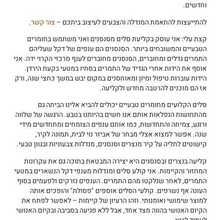
וחדשים.
להתייעצות להתאמת המנדלה והצבעים לעיצוב ביתכם –
צור קשר
.
קצת עלי: אני עוסק בקליעת סלים מסנסנים ואני משתמש בחומרים
הטבעיים והמשובחים ביותר. הסנסנים הם ענפים של דקל שעליהם
התמרים גדלים ומחוברים, הסנסנים מחוברים לענף מרכזי הקרוי ידה. אני
אוסף את הידות אחרי הגדיד של התמרים בסתיו במטעי בקעת הירדן.
הידות עוברות טיפול ומיון ומאוחסנים במקום יבש במשך כחצי שנה, ורק
אז הם מוכנים להרטבה מחדש ולקליעה.
סלים הקלועים מחומרים טבעיים יכולים להביא אלינו הביתה גם
מהתחושות הנפלאות אותם אנו חשים בהיותנו בטבע. הרגשה של שלווה
ורוגע, צמיחה והתחדשות, כמו אותם ענפים הצומחים ומתחדשים מידי
שנה. אפשר למצוא אצלי מבחר של אביזר נוי לבית, תמונה לקיר,
קישוטים לתליה על קיר מנצרים וסנסנים, מנדלות צבעוניות ובגוון טבעי.
קליעה בנצרים ובסנסנים היא יצירה המבטאת בתוכה גם את עקרונות
המחזור והקיימות. אני קולע סלים ומנדלות מענפי דקל הנשארים במטעי
התמרים, לאחר שנלקטו מהם התמרים. הענפים נזרקים ולפעמים בסוף
העונה אף נשרפים. קולעי הסלים אוספים "פסולת" והופכים אותה
למוצר שימושי ואומנותי. וזהו הרעיון של קיימות – לאפשר לפתח את
הקיום האנושי בהווה מצד אחד, אבל ללא פגיעה בסביבה ובקיום האנושי