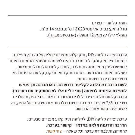
חומר קליעה – נצרים
גודל התיק: בסיס אליפטי 13X23 ס"מ, גובה: 14 ס"מ.
מומלץ לילד/ה מגיל 12 ומעלה (או בסיוע מבוגר).
ערכת יצירה קליעה DIY , תיק קלוע מנצרים לתליה על הכתף, פעילות
כיפית ויצירתית, ומקבלים מוצר מדהים לשימוש יומיומי. מתאים במיוחד
לחופש ולזמן פנוי. מתנה מומלצת, לחברה, ליום הולדת ולבת-מצווה.
פעילות מיוחדת ומרגיעה. בסיס התיק הוא מדיקט, קליעת הדפנות היא
בנצרים והידית מרצועת כותנה.
לשם הרכבת שבלונה לקליעה נדרש מברג או מברגה וכן פטיש
למעיכת הניטים לרצועה (שני כלים אלו לא מסופקים עם הערכה).
ערכת קליעת סלים, יצירה לילדים ומבוגרים כאחד. בכל תיק משולבים
נצרים ב-2/3 צבעים. במידה וברצונכם לבחור את הצבעים של התיק, נא
ליצור איתי קשר אחרי הרכישה.
ערכת יצירה קליעה DIY, לקליעת תיק קלוע מנצרים טבעיים.
הדרכה והדגמה מלאה בוידאו – קישור בערכה
.
להתייעצות לבחירת ערכה וכל שאלה –
צור קשר
.