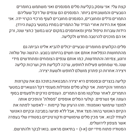
קצת עלי: אני עוסק בקליעת סלים מסנסנים ואני משתמש בחומרים
הטבעיים והמשובחים ביותר. הסנסנים הם ענפים של דקל שעליהם
התמרים גדלים ומחוברים, הסנסנים מחוברים לענף מרכזי הקרוי ידה. אני
אוסף את הידות אחרי הגדיד של התמרים בסתיו במטעי בקעת הירדן.
הידות עוברות טיפול ומיון ומאוחסנים במקום יבש במשך כחצי שנה, ורק
אז הם מוכנים להרטבה מחדש ולקליעה.
סלים הקלועים מחומרים טבעיים יכולים להביא אלינו הביתה גם
מהתחושות הנפלאות אותם אנו חשים בהיותנו בטבע. הרגשה של שלווה
ורוגע, צמיחה והתחדשות, כמו אותם ענפים הצומחים ומתחדשים מידי
שנה.מי שמחפש פעילות לחופש, ערכה לקליעת תיק וערכות קליעה
ויצירה אחרות הן פתרון מושלם לחופש ולשעת יצירה.
קליעה בנצרים ובסנסנים היא יצירה המבטאת בתוכה גם את עקרונות
המחזור והקיימות. אני קולע סלים ומנדלות מענפי דקל הנשארים במטעי
התמרים, לאחר שנלקטו מהם התמרים. הענפים נזרקים ולפעמים בסוף
העונה אף נשרפים. קולעי הסלים אוספים "פסולת" והופכים אותה
למוצר שימושי ואומנותי. וזהו הרעיון של קיימות – לאפשר לפתח את
הקיום האנושי בהווה מצד אחד, אבל ללא פגיעה בסביבה ובקיום האנושי
לעתיד לבוא. אני מכין סלים שימושיים ודקורטיביים בסטודיו שלי בעפרה
אשר מצפון לירושלים.
הסטודיו פתוח מידי יום (א-ו) – בתיאום מראש. בואו לבקר ולהתרשם.