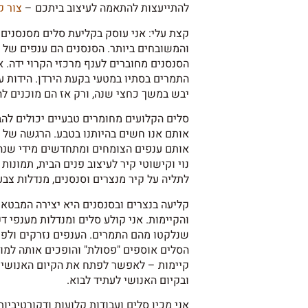
להתייעצות להתאמה לעיצוב ביתכם –
צור 
קצת עלי: אני עוסק בקליעת סלים מסנסנים
והמשובחים ביותר. הסנסנים הם ענפים של 
הסנסנים מחוברים לענף מרכזי הקרוי ידה. א
התמרים בסתיו במטעי בקעת הירדן. הידות עו
יבש במשך כחצי שנה, ורק אז הם מוכנים ל
סלים הקלועים מחומרים טבעיים יכולים לה
אותם אנו חשים בהיותנו בטבע. הרגשה של ש
אותם ענפים הצומחים ומתחדשים מידי שנה
נוי וקישוטי קיר לעיצוב פנים הבית, תמונות
לתליה על קיר מנצרים וסנסנים, מנדלות צבעונ
קליעה בנצרים ובסנסנים היא יצירה המבטאת
והקיימות. אני קולע סלים ומנדלות מענפי 
שנלקטו מהם התמרים. הענפים נזרקים ולפע
הסלים אוספים "פסולת" והופכים אותה למוצר
קיימות – לאפשר לפתח את הקיום האנושי ב
ובקיום האנושי לעתיד לבוא.
אני מכין סלים ועבודות קלועות ודקורטיביות