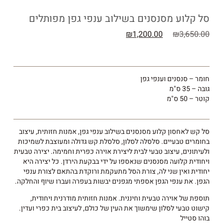
סל קלוע מסנסנים בשילוב ענפי גפן מפותלים
₪
1,200.00
₪
3,650.00
חומר – סנסנים וענפי גפן
גובה – 35 ס"מ
קוטר – 50 ס"מ
סל קש לאחסון קלוע מסנסנים בשילוב ענפי גפן, אמנות חזותית, עיצוב
בחומרים טבעיים. סלסלה לסלון, סלסלת קש גדולה ומעוצבת לשמיכות
ולעיתונים, עיצוב טבעי לבית ליצירת אוירה כפרית וחמימה. יצירה טבעית
ויחודית קלועה מסנסנים שנאספו על ידי בבקעת הירדן. כל יצירה היא
יחודית ואין שני לה, צורת הסל מתעקמת ורוקדת בהתאם לצורת ענפי
הגפן. את ענפי הגפן אספתי מגפנים יבשות בעפרה ועברו שיוף והחלקה.
תוספת של אוירה טבעית וחיננית. אמנות חזותית מודרנית ויחודית,
קישוט טבעי לסלון שימשוך את העין של כולם, לעיצוב בית כפרי ועדין.
בוהו סטייל