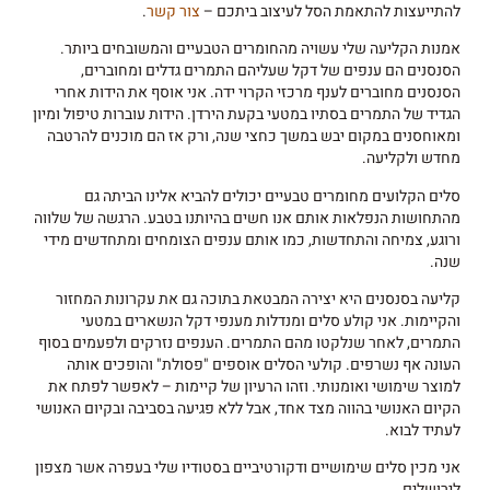
להתייעצות להתאמת הסל לעיצוב ביתכם –
צור קשר
.
אמנות הקליעה שלי עשויה מהחומרים הטבעיים והמשובחים ביותר.
הסנסנים הם ענפים של דקל שעליהם התמרים גדלים ומחוברים,
הסנסנים מחוברים לענף מרכזי הקרוי ידה. אני אוסף את הידות אחרי
הגדיד של התמרים בסתיו במטעי בקעת הירדן. הידות עוברות טיפול ומיון
ומאוחסנים במקום יבש במשך כחצי שנה, ורק אז הם מוכנים להרטבה
מחדש ולקליעה.
סלים הקלועים מחומרים טבעיים יכולים להביא אלינו הביתה גם
מהתחושות הנפלאות אותם אנו חשים בהיותנו בטבע. הרגשה של שלווה
ורוגע, צמיחה והתחדשות, כמו אותם ענפים הצומחים ומתחדשים מידי
שנה.
קליעה בסנסנים היא יצירה המבטאת בתוכה גם את עקרונות המחזור
והקיימות. אני קולע סלים ומנדלות מענפי דקל הנשארים במטעי
התמרים, לאחר שנלקטו מהם התמרים. הענפים נזרקים ולפעמים בסוף
העונה אף נשרפים. קולעי הסלים אוספים "פסולת" והופכים אותה
למוצר שימושי ואומנותי. וזהו הרעיון של קיימות – לאפשר לפתח את
הקיום האנושי בהווה מצד אחד, אבל ללא פגיעה בסביבה ובקיום האנושי
לעתיד לבוא.
אני מכין סלים שימושיים ודקורטיביים בסטודיו שלי בעפרה אשר מצפון
לירושלים.