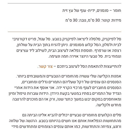
חומר – סנסנים, ידית- ענף של עץ זית
מידות: קוטר: 30 ס"מ, גובה: 30 ס"מ
סל לפיקניק, סלסלה ליציאה לפיקניק בטבע. סל עגול, פריט דקורטיבי
לבית ולסלון, הסל קלוע מסנסנים. ניתן להניח בתוך הבית על שולחן,
רצפה או שרפרף. תוספת נפלאה לעיצוב הבית, לשילוב ליד עציצים
וצמחי בית. סל טבעי היוצר אוירה חמה ונעימה.
להתייעצות להתאמת הסל לעיצוב ביתכם –
צור קשר
.
אמנות הקליעה שלי עשויה מהחומרים הטבעיים והמשובחים ביותר.
הסנסנים הם ענפים של דקל שעליהם התמרים גדלים ומחוברים,
הסנסנים מחוברים לענף מרכזי הקרוי ידה. אני אוסף את הידות אחרי
הגדיד של התמרים בסתיו במטעי בקעת הירדן. הידות עוברות טיפול ומיון
ומאוחסנים במקום יבש במשך כחצי שנה, ורק אז הם מוכנים להרטבה
מחדש ולקליעה.
סלים הקלועים מחומרים טבעיים יכולים להביא אלינו הביתה גם
מהתחושות הנפלאות אותם אנו חשים בהיותנו בטבע. הרגשה של שלווה
ורוגע, צמיחה והתחדשות, כמו אותם ענפים הצומחים ומתחדשים מידי