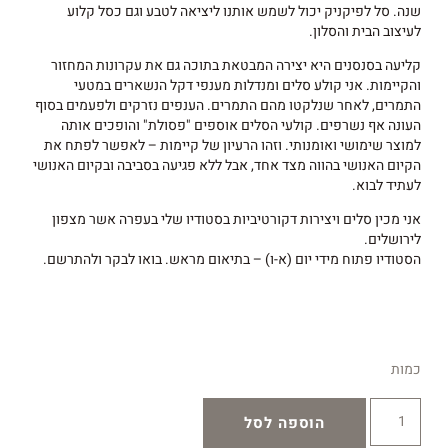
שנה. סל לפיקניק יכול לשמש אותנו ליציאה לטבע וגם כסל קלוע
לעיצוב הבית והסלון.
קליעה בסנסנים היא יצירה המבטאת בתוכה גם את עקרונות המחזור
והקיימות. אני קולע סלים ומנדלות מענפי דקל הנשארים במטעי
התמרים, לאחר שנלקטו מהם התמרים. הענפים נזרקים ולפעמים בסוף
העונה אף נשרפים. קולעי הסלים אוספים "פסולת" והופכים אותה
למוצר שימושי ואומנותי. וזהו הרעיון של קיימות – לאפשר לפתח את
הקיום האנושי בהווה מצד אחד, אבל ללא פגיעה בסביבה ובקיום האנושי
לעתיד לבוא.
אני מכין סלים ויצירות דקורטיביות בסטודיו שלי בעפרה אשר מצפון
לירושלים.
הסטודיו פתוח מידי יום (א-ו) – בתיאום מראש. בואו לבקר ולהתרשם.
כמות
הוספה לסל