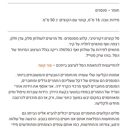
חומר – סנסנים
מידות: גובה: 16 ס"מ, קוטר עם הקוצים: כ 50 ס"מ.
סל קוצים דקורטיבי, קלוע מסנסנים. סל מרשים לשולחן סלון, עדן חלון,
רצפה ואף מתאים לתליה על קיר.
מתאים לפירות על שולחן ואף כסלסלה ריקה בגלל העיצוב המיוחד של
הסל. בוהו שיק סטייל.
להתייעצות להתאמת הסל לעיצוב ביתכם –
צור קשר
.
אמנות הקליעה שלי עשויה מהחומרים הטבעיים והמשובחים ביותר.
הסנסנים הם ענפים של דקל שעליהם התמרים גדלים ומחוברים,
הסנסנים מחוברים לענף מרכזי הקרוי ידה. אני אוסף את הידות אחרי
הגדיד של התמרים בסתיו במטעי בקעת הירדן. הידות עוברות טיפול ומיון
ומאוחסנים במקום יבש במשך כחצי שנה, ורק אז הם מוכנים להרטבה
מחדש ולקליעה.
סלים הקלועים מחומרים טבעיים יכולים להביא אלינו הביתה גם
מהתחושות הנפלאות אותם אנו חשים בהיותנו בטבע. הרגשה של שלווה
ורוגע, צמיחה והתחדשות, כמו אותם ענפים הצומחים ומתחדשים מידי