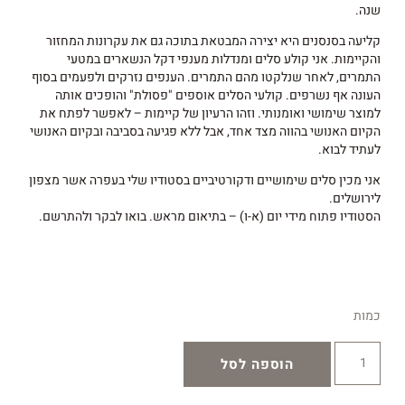
שנה.
קליעה בסנסנים היא יצירה המבטאת בתוכה גם את עקרונות המחזור
והקיימות. אני קולע סלים ומנדלות מענפי דקל הנשארים במטעי
התמרים, לאחר שנלקטו מהם התמרים. הענפים נזרקים ולפעמים בסוף
העונה אף נשרפים. קולעי הסלים אוספים "פסולת" והופכים אותה
למוצר שימושי ואומנותי. וזהו הרעיון של קיימות – לאפשר לפתח את
הקיום האנושי בהווה מצד אחד, אבל ללא פגיעה בסביבה ובקיום האנושי
לעתיד לבוא.
אני מכין סלים שימושיים ודקורטיביים בסטודיו שלי בעפרה אשר מצפון
לירושלים.
הסטודיו פתוח מידי יום (א-ו) – בתיאום מראש. בואו לבקר ולהתרשם.
כמות
הוספה לסל