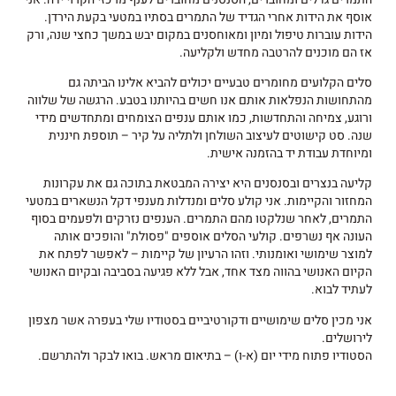
אוסף את הידות אחרי הגדיד של התמרים בסתיו במטעי בקעת הירדן.
הידות עוברות טיפול ומיון ומאוחסנים במקום יבש במשך כחצי שנה, ורק
אז הם מוכנים להרטבה מחדש ולקליעה.
סלים הקלועים מחומרים טבעיים יכולים להביא אלינו הביתה גם
מהתחושות הנפלאות אותם אנו חשים בהיותנו בטבע. הרגשה של שלווה
ורוגע, צמיחה והתחדשות, כמו אותם ענפים הצומחים ומתחדשים מידי
שנה. סט קישוטים לעיצוב השולחן ולתליה על קיר – תוספת חיננית
ומיוחדת עבודת יד בהזמנה אישית.
קליעה בנצרים ובסנסנים היא יצירה המבטאת בתוכה גם את עקרונות
המחזור והקיימות. אני קולע סלים ומנדלות מענפי דקל הנשארים במטעי
התמרים, לאחר שנלקטו מהם התמרים. הענפים נזרקים ולפעמים בסוף
העונה אף נשרפים. קולעי הסלים אוספים "פסולת" והופכים אותה
למוצר שימושי ואומנותי. וזהו הרעיון של קיימות – לאפשר לפתח את
הקיום האנושי בהווה מצד אחד, אבל ללא פגיעה בסביבה ובקיום האנושי
לעתיד לבוא.
אני מכין סלים שימושיים ודקורטיביים בסטודיו שלי בעפרה אשר מצפון
לירושלים.
הסטודיו פתוח מידי יום (א-ו) – בתיאום מראש. בואו לבקר ולהתרשם.