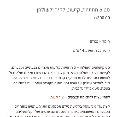
סט 5 תחתיות, קישוט לקיר ולשולחן
₪
300.00
חומר – נצרים
קוטר כל תחתית : 14 ס"מ
סט קישוטים לשולחן – 5 תחתיות קלועות מנצרים צבעוניים וטבעיים.
לקישוט ועיצוב שולחן חגיגי. ניתן לבחור את הצבעים בתיאום מולי. יכול
לשמש כתחתית לכוס חמה, לבקבוק יין, כקישוט לשולחן ולתליה על
קיר. לעיצוב שולחן של שבת וחג. מתנה מקורית ושימושית למתארח
בשבת. סט אביזרי נוי לבית.
להתייעצות להתאמת הצבעים –
צור קשר
.
קצת עלי: אני עוסק בקליעת סלים מסנסנים ואני משתמש בחומרים
הטבעיים והמשובחים ביותר. הסנסנים הם ענפים של דקל שעליהם
התמרים גדלים ומחוברים, הסנסנים מחוברים לענף מרכזי הקרוי ידה. אני