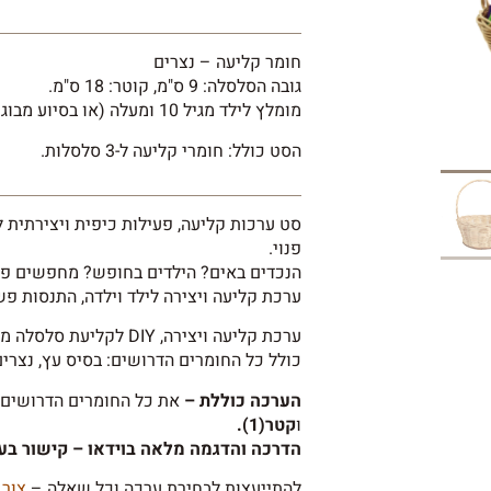
חומר קליעה – נצרים
גובה הסלסלה: 9 ס"מ, קוטר: 18 ס"מ.
מומלץ לילד מגיל 10 ומעלה (או בסיוע מבוגר).
הסט כולל: חומרי קליעה ל-3 סלסלות.
סט ערכות קליעה, פעילות כיפית ויצירתית ל
פנוי.
הנכדים באים? הילדים בחופש? מחפשים פע
ערכת קליעה ויצירה לילד וילדה, התנסות פש
ערכת קליעה ויצירה, DIY לקליעת סלסלה מנצרים. הקליעה בנצרים טבעיים.
כולל כל החומרים הדרושים: בסיס עץ, נצרי
הערכה כוללת –
את כל החומרים הדרושים:
ו
קטר(1).
הדרכה והדגמה מלאה בוידאו – קישור בע
להתייעצות לבחירת ערכה וכל שאלה –
צור