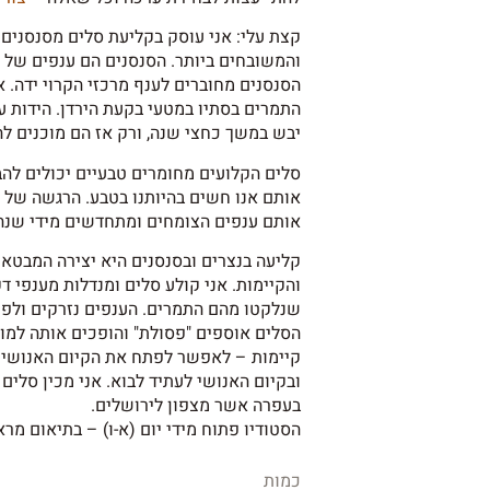
קצת עלי: אני עוסק בקליעת סלים מסנסנים
והמשובחים ביותר. הסנסנים הם ענפים של 
הסנסנים מחוברים לענף מרכזי הקרוי ידה. א
התמרים בסתיו במטעי בקעת הירדן. הידות עו
יבש במשך כחצי שנה, ורק אז הם מוכנים ל
סלים הקלועים מחומרים טבעיים יכולים לה
אותם אנו חשים בהיותנו בטבע. הרגשה של ש
אותם ענפים הצומחים ומתחדשים מידי שנה
קליעה בנצרים ובסנסנים היא יצירה המבטאת
והקיימות. אני קולע סלים ומנדלות מענפי 
שנלקטו מהם התמרים. הענפים נזרקים ולפע
הסלים אוספים "פסולת" והופכים אותה למוצר
קיימות – לאפשר לפתח את הקיום האנושי ב
ובקיום האנושי לעתיד לבוא. אני מכין סלים
בעפרה אשר מצפון לירושלים.
הסטודיו פתוח מידי יום (א-ו) – בתיאום מר
כמות