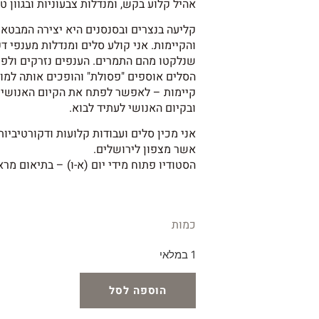
אהיל קלוע בקש, ומנדלות צבעוניות ובגוון טב
קליעה בנצרים ובסנסנים היא יצירה המבטאת
והקיימות. אני קולע סלים ומנדלות מענפי 
שנלקטו מהם התמרים. הענפים נזרקים ולפע
הסלים אוספים "פסולת" והופכים אותה למוצר
קיימות – לאפשר לפתח את הקיום האנושי ב
ובקיום האנושי לעתיד לבוא.
אני מכין סלים ועבודות קלועות ודקורטיביות
אשר מצפון לירושלים.
הסטודיו פתוח מידי יום (א-ו) – בתיאום מר
כמות
1 במלאי
הוספה לסל