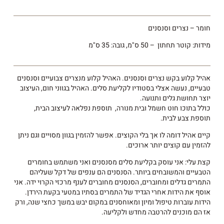
חומר – נצרים וסנסנים
מידות: קוטר תחתון – 50 ס"מ, גובה: 35 ס"מ
אהיל קלוע בקש נצרים וסנסנים. האהיל קלוע מנצרים צבועיים וסנסנים
טבעיים, נעשה אצלי בסטודיו לקליעת סלים. האהיל בגווני חום, העיצוב
יוצר תחושת גלים ותנועה.
כולל בתוכו חוט חשמל ובית מנורה, תוספת נפלאה לעיצוב הבית,
תוספת צבע לבית.
קיים אהיל דומה לו אך בלי הקוצים. אפשר להזמין בגוון מסויים וגם ניתן
להזמין עם קוצים יותר ארוכים.
קצת עלי: אני עוסק בקליעת סלים מסנסנים ואני משתמש בחומרים
הטבעיים והמשובחים ביותר. הסנסנים הם ענפים של דקל שעליהם
התמרים גדלים ומחוברים, הסנסנים מחוברים לענף מרכזי הקרוי ידה. אני
אוסף את הידות אחרי הגדיד של התמרים בסתיו במטעי בקעת הירדן.
הידות עוברות טיפול ומיון ומאוחסנים במקום יבש במשך כחצי שנה, ורק
אז הם מוכנים להרטבה מחדש ולקליעה.