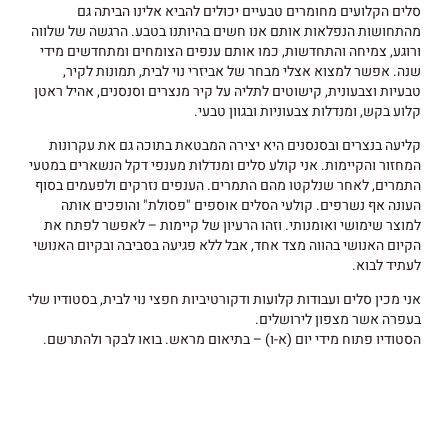
סלים הקלועים מחומרים טבעיים יכולים להביא אלינו הביתה גם
מהתחושות הנפלאות אותם אנו חשים בהיותנו בטבע. הרגשה של שלווה
ורוגע, צמיחה והתחדשות, כמו אותם ענפים הצומחים ומתחדשים מידי
שנה. אפשר למצוא אצלי מבחר של אביזרי נוי לבית, תמונות לקיר,
טבעיות וצבעונית, קישוטים לתליה על קיר מנצרים וסנסנים, אהיל ראטן
קלוע בקש, ומנדלות צבעוניות ובגוון טבעי.
קליעה בנצרים ובסנסנים היא יצירה המבטאת בתוכה גם את עקרונות
המחזור והקיימות. אני קולע סלים ומנדלות מענפי דקל הנשארים במטעי
התמרים, לאחר שנלקטו מהם התמרים. הענפים נזרקים ולפעמים בסוף
העונה אף נשרפים. קולעי הסלים אוספים "פסולת" והופכים אותה
למוצר שימושי ואומנותי. וזהו הרעיון של קיימות – לאפשר לפתח את
הקיום האנושי בהווה מצד אחד, אבל ללא פגיעה בסביבה ובקיום האנושי
לעתיד לבוא.
אני מכין סלים ועבודות קלועות ודקורטיביות חפצי נוי לבית, בסטודיו שלי
בעפרה אשר מצפון לירושלים.
הסטודיו פתוח מידי יום (א-ו) – בתיאום מראש. בואו לבקר ולהתרשם.