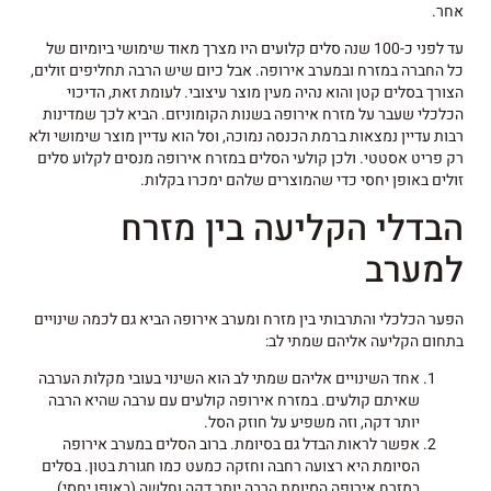
אחר.
עד לפני כ-100 שנה סלים קלועים היו מצרך מאוד שימושי ביומיום של
כל החברה במזרח ובמערב אירופה. אבל כיום שיש הרבה תחליפים זולים,
הצורך בסלים קטן והוא נהיה מעין מוצר עיצובי. לעומת זאת, הדיכוי
הכלכלי שעבר על מזרח אירופה בשנות הקומוניזם. הביא לכך שמדינות
רבות עדיין נמצאות ברמת הכנסה נמוכה, וסל הוא עדיין מוצר שימושי ולא
רק פריט אסטטי. ולכן קולעי הסלים במזרח אירופה מנסים לקלוע סלים
זולים באופן יחסי כדי שהמוצרים שלהם ימכרו בקלות.
הבדלי הקליעה בין מזרח
למערב
הפער הכלכלי והתרבותי בין מזרח ומערב אירופה הביא גם לכמה שינויים
בתחום הקליעה אליהם שמתי לב:
אחד השינויים אליהם שמתי לב הוא השינוי בעובי מקלות הערבה
שאיתם קולעים. במזרח אירופה קולעים עם ערבה שהיא הרבה
יותר דקה, וזה משפיע על חוזק הסל.
אפשר לראות הבדל גם בסיומת. ברוב הסלים במערב אירופה
הסיומת היא רצועה רחבה וחזקה כמעט כמו חגורת בטון. בסלים
במזרח אירופה הסיומת הרבה יותר דקה וחלשה (באופן יחסי)