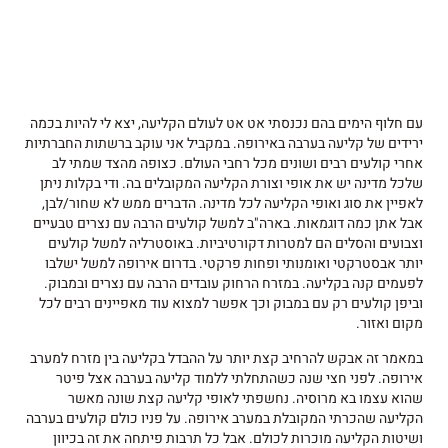
עם חלוף הימים בהם נכנסתי אט אט לעולם הקליעה, יצא לי להיות בכמה
ירידים של קליעה בערבה באירופה. במקביל אני עוקב ברשתות החברתיות
אחרי קולעים רבים ושונים מכל רחבי העולם. כצופה מהצד שמתי לב
שלכל מדינה יש את אופי וצורת הקליעה המקובלים בה. ודי בקלות ניתן
לאפיין את סוג ואופי הקליעה לכל מדינה. הדברים ממש לא שחור/לבן,
אבל אתן כמה דוגמאות. בארה"ב למשל קולעים הרבה עם נצרים טבעיים
וצבועים והסלים הם למטרות דקורטיביות. באוסטרליה למשל קולעים
יותר אבסטרקטי ואומנותי ופחות פרקטי. בדרום אירופה למשל ישלבו
לפעמים קנה בקליעה. במזרח הרחוק עובדים הרבה עם נצרים ובמבוק.
וביפן קולעים רק עם במבוק וכך אפשר למצוא עוד מאפיינים רבים לכל
מקום ואזור.
במאמר זה אבקש להרחיב קצת יותר על ההבדל בקליעה בין מזרח למערב
אירופה. לפני חצי שנה כשהתחלתי ללמוד קליעה בערבה אצל פיטר
שהוא עצמו בא מרוסיה. נחשפתי לאופי קליעה קצת שונה מאשר
הקליעה שהכרתי המקובלת במערב אירופה. על פניו כולם קולעים בערבה
ושיטות הקליעה מוכרות לכולם. אבל כל תרבות פיתחה את זה בכיוון