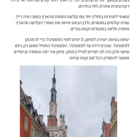
בעולם ובמשך יומיים קולעים יחד, כל אחד לחוד קולע את הסל או יצירה
דקורטיבית אחרת, לפי בחירתו.
נסעתי לתחרות בפולין יחד עם קולעת נוספת מהארץ בשם רעיה רייך .
שנינו קולעים בסנסנים, ולכן הבאנו איתנו את חומרי הקליעה מהארץ.
מזוודה מלאה בסנסנים וקצת בגדים.
יצאנו בטיסה ישירה לפוזנן, 3 ימים לפני הפסטיבל כדי להתכונן
לפסטיבל. שכרנו דירה עד לפסטיבל. הפסטיבל התחיל ממש רק ביום
שישי ולכן היה לנו יומיים לטייל בפוזנן, פוזנן עיר יפה ונחמדה וביומיים
אפשר להספיק הכל וגם קצת קניות.