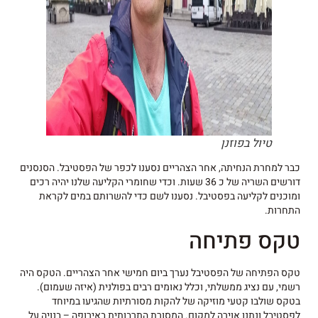
טיול בפוזנן
כבר למחרת הנחיתה, אחר הצהריים נסענו לכפר של הפסטיבל. הסנסנים
דורשים השריה של כ 36 שעות. וכדי שחומרי הקליעה שלנו יהיה רכים
ומוכנים לקליעה בפסטיבל. נסענו לשם כדי להשרותם במים לקראת
התחרות.
טקס פתיחה
טקס הפתיחה של הפסטיבל נערך ביום חמישי אחר הצהריים. הטקס היה
רשמי, עם נציג ממשלתי, וכלל נאומים רבים בפולנית (איזה שעמום).
בטקס שולבו קטעי מוזיקה של להקות מסורתיות שהגיעו במיוחד
לפסטיבל ונתנו אוירה למקום. המסורת התרבותית באירופה – בנויה על