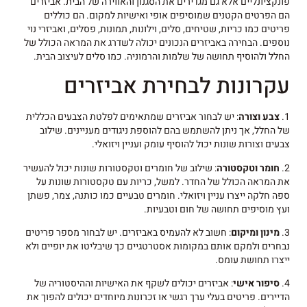
פונקציונליים אלא גם מגדירים את הסגנון והאווירה של הבית. אביזרים
הם הפרטים הקטנים שמוסיפים אופי ואישיות למקום. הם כוללים
פריטים כמו כריות, שטיחים, סלים, וילונות, תמונות, פסלים, ואביזרי נוי
נוספים. הבחירה באביזרים הנכונים יכולה לשדרג את המראה הכולל של
החלל ולהוסיף תחושה של שלמות והרמוניה. כמו סלים לעיצוב הבית.
עקרונות לבחירת אביזרים
1.
צבע וצורה
: יש לבחור אביזרים שמתאימים לפלטת הצבעים הכללית
של החלל, אך ניתן להשתמש בהם להוספת ניגודים מעניינים. שילוב
צבעים וצורות שונות יכול להוסיף עומק ועניין ויזואלי.
2.
חומר וטקסטורה
: שילוב של חומרים וטקסטורות שונות יכול להעשיר
את המראה הכולל של החדר. למשל, כריות עם טקסטורות שונות על
ספה חלקה ייצרו עניין ויזואלי. חומרים טבעיים כמו כותנה, צמר, פשתן
ועץ מוסיפים תחושה של חום וטבעיות.
3.
מינון ומיקום
: חשוב לא להעמיס באביזרים. יש לבחור מספר פריטים
נבחרים ולמקם אותם במקומות אסטרטגיים כך שיבליטו את יופיים ולא
ייצרו תחושת עומס.
4.
סיפור אישי
: אביזרים יכולים לשקף את האישיות וההיסטוריה של
הדיירים. פריטים בעלי ערך רגשי או זכרונות מיוחדים יכולים להפוך את